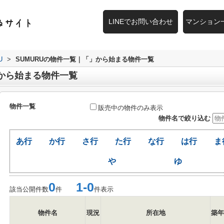
LINEでお問い合わせ
マンション
U
>
SUMURUの物件一覧｜「」から始まる物件一覧
」から始まる物件一覧
物件一覧
販売中の物件のみ表示
物件名で絞り込む
あ行
か行
さ行
た行
な行
は行
ま
や
ゆ
0
1-0
該当公開件数
件
件表示
物件名
現況
所在地
築年