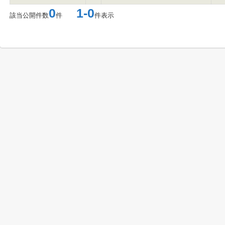
0
1-0
該当公開件数
件
件表示