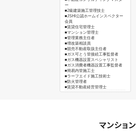
ー
■2級建築施工管理技士
■JSHI公認ホームインスペクター
会員
■賃貸住宅管理士
■マンション管理士
■管理業務主任者
■増改築相談員
■競売不動産取扱主任者
■ガス可とう管接続工事監督者
■ガス機器設置スペシャリスト
■ガス消費者機器設置工事監督者
■簡易内管施工士
■ラーフエイド施工技術士
■防火管理者
■賃貸不動産経営管理士