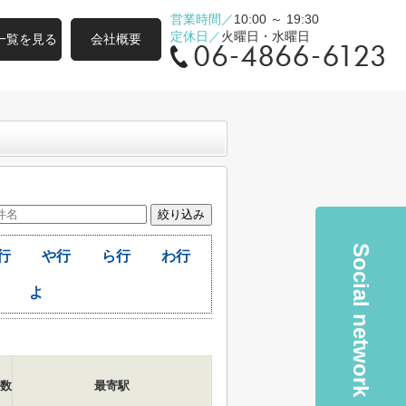
営業時間／
10:00 ～ 19:30
定休日／
火曜日・水曜日
一覧を見る
会社概要
Social network
行
や行
ら行
わ行
よ
数
最寄駅