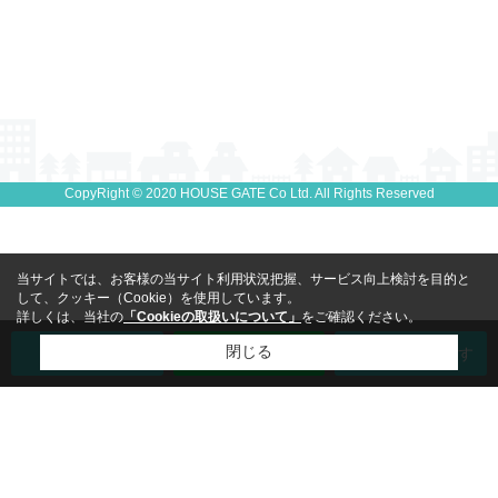
CopyRight © 2020 HOUSE GATE Co Ltd. All Rights Reserved
当サイトでは、お客様の当サイト利用状況把握、サービス向上検討を目的と
して、クッキー（Cookie）を使用しています。
詳しくは、当社の
「Cookieの取扱いについて」
をご確認ください。
閉じる
電話で相談
LINEで相談
マンションを探す