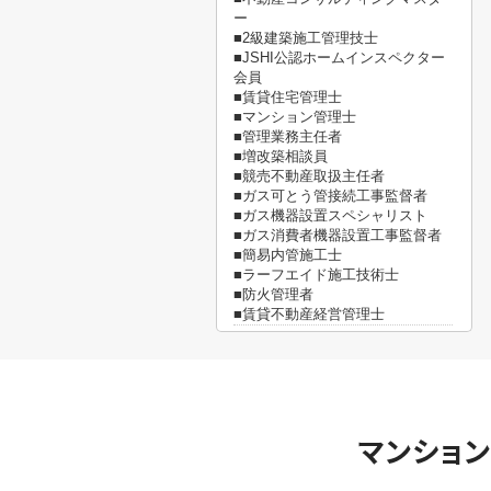
ー
■2級建築施工管理技士
■JSHI公認ホームインスペクター
会員
■賃貸住宅管理士
■マンション管理士
■管理業務主任者
■増改築相談員
■競売不動産取扱主任者
■ガス可とう管接続工事監督者
■ガス機器設置スペシャリスト
■ガス消費者機器設置工事監督者
■簡易内管施工士
■ラーフエイド施工技術士
■防火管理者
■賃貸不動産経営管理士